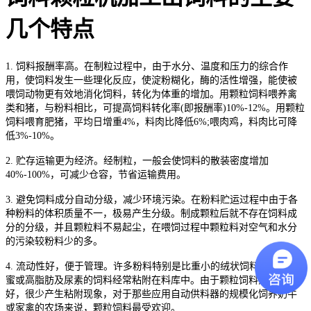
几个特点
1. 饲料报酬率高。在制粒过程中，由于水分、温度和压力的综合作
用，使饲料发生一些理化反应，使淀粉糊化，酶的活性增强，能使被
喂饲动物更有效地消化饲料，转化为体重的增加。用颗粒饲料喂养禽
类和猪，与粉料相比，可提高饲料转化率(即报酬率)10%-12%。用颗粒
饲料喂育肥猪，平均日增重4%，料肉比降低6%;喂肉鸡，料肉比可降
低3%-10%。
2. 贮存运输更为经济。经制粒，一般会使饲料的散装密度增加
40%-100%，可减少仓容，节省运输费用。
3. 避免饲料成分自动分级，减少环境污染。在粉料贮运过程中由于各
种粉料的体积质量不一，极易产生分级。制成颗粒后就不存在饲料成
分的分级，并且颗粒料不易起尘，在喂饲过程中颗粒料对空气和水分
的污染较粉料少的多。
4. 流动性好，便于管理。许多粉料特别是比重小的绒状饲料，添加糖
蜜或高脂肪及尿素的饲料经常粘附在料库中。由于颗粒饲料流动性
好，很少产生粘附现象，对于那些应用自动供料器的规模化饲养奶牛
或家禽的农场来说，颗粒饲料最受欢迎。